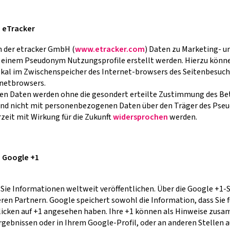
n eTracker
n der etracker GmbH (
www.etracker.com
) Daten zu Marketing-
r einem Pseudonym Nutzungsprofile erstellt werden. Hierzu könne
lokal im Zwischenspeicher des Internet-browsers des Seitenbesuch
rnetbrowsers.
en Daten werden ohne die gesondert erteilte Zustimmung des Bet
en und nicht mit personenbezogenen Daten über den Träger des P
eit mit Wirkung für die Zukunft
widersprochen
werden.
n Google +1
Sie Informationen weltweit veröffentlichen. Über die Google +1-S
ren Partnern. Google speichert sowohl die Information, dass Sie f
 Klicken auf +1 angesehen haben. Ihre +1 können als Hinweise zu
rgebnissen oder in Ihrem Google-Profil, oder an anderen Stellen 