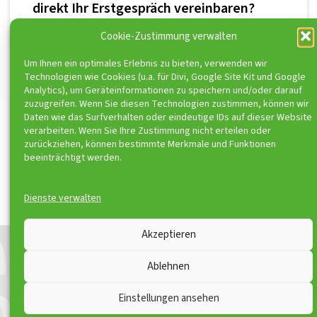
direkt Ihr Erstgespräch vereinbaren?
Melden Sie sich direkt bei uns!
Cookie-Zustimmung verwalten
Um Ihnen ein optimales Erlebnis zu bieten, verwenden wir
Technologien wie Cookies (u.a. für Divi, Google Site Kit und Google
Analytics), um Geräteinformationen zu speichern und/oder darauf
zuzugreifen. Wenn Sie diesen Technologien zustimmen, können wir
Daten wie das Surfverhalten oder eindeutige IDs auf dieser Website
ToniSport e.V. ist Kooperationspartner von
verarbeiten. Wenn Sie Ihre Zustimmung nicht erteilen oder
zurückziehen, können bestimmte Merkmale und Funktionen
beeinträchtigt werden.
Dienste verwalten
© ToniSport 2026
Akzeptieren
Kontakt
Impressum
Ablehnen
Downloads
Disclaimer
Satzung
Datenschutzerklärung
Einstellungen ansehen
Teilnahmebedingungen