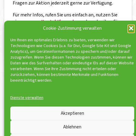
Fragen zur Aktion jederzeit gerne zur Verfügung.
Für mehr Infos, rufen Sie uns einfach an, nutzen Sie
eines unserer
Kontaktformulare
oder schreiben Sie
eine E-Mail an
info@tonisport.org
.
Cookie-Zustimmung verwalten
Um Ihnen ein optimales Erlebnis zu bieten, verwenden wir
Technologien wie Cookies (u.a. für Divi, Google Site Kit und Google
Analytics), um Geräteinformationen zu speichern und/oder darauf
zuzugreifen. Wenn Sie diesen Technologien zustimmen, können wir
Daten wie das Surfverhalten oder eindeutige IDs auf dieser Website
ToniSport e.V. ist Kooperationspartner von
verarbeiten. Wenn Sie Ihre Zustimmung nicht erteilen oder
zurückziehen, können bestimmte Merkmale und Funktionen
beeinträchtigt werden.
Dienste verwalten
© ToniSport 2026
Akzeptieren
Kontakt
Impressum
Ablehnen
Downloads
Disclaimer