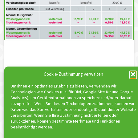
Cookie-Zustimmung verwalten
Schreibe einen Kommentar
Du musst
angemeldet
sein, um einen Kommentar
Um Ihnen ein optimales Erlebnis zu bieten, verwenden wir
abzugeben.
Technologien wie Cookies (u.a. für Divi, Google Site Kit und Google
Analytics), um Geräteinformationen zu speichern und/oder darauf
zuzugreifen. Wenn Sie diesen Technologien zustimmen, können wir
Daten wie das Surfverhalten oder eindeutige IDs auf dieser Website
ToniSport e.V. ist Kooperationspartner von
verarbeiten. Wenn Sie Ihre Zustimmung nicht erteilen oder
zurückziehen, können bestimmte Merkmale und Funktionen
beeinträchtigt werden.