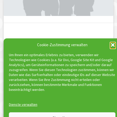
Cookie-Zustimmung verwalten
Schreibe einen Kommentar
Du musst
angemeldet
sein, um einen Kommentar
Um Ihnen ein optimales Erlebnis zu bieten, verwenden wir
abzugeben.
Technologien wie Cookies (u.a. für Divi, Google Site Kit und Google
Analytics), um Geräteinformationen zu speichern und/oder darauf
zuzugreifen. Wenn Sie diesen Technologien zustimmen, können wir
Daten wie das Surfverhalten oder eindeutige IDs auf dieser Website
ToniSport e.V. ist Kooperationspartner von
verarbeiten. Wenn Sie Ihre Zustimmung nicht erteilen oder
zurückziehen, können bestimmte Merkmale und Funktionen
beeinträchtigt werden.
Dienste verwalten
© ToniSport 2026